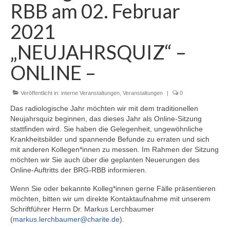
RBB am 02. Februar
Zur Geschichte
2021
Satzung
„NEUJAHRSQUIZ“ –
Aktuelles
ONLINE –
Veranstaltungen
Interne Veranstaltungen
Veröffentlicht in:
interne Veranstaltungen
,
Veranstaltungen
|
0
Das radiologische Jahr möchten wir mit dem traditionellen
Externe Veranstaltungen
Neujahrsquiz beginnen, das dieses Jahr als Online-Sitzung
stattfinden wird. Sie haben die Gelegenheit, ungewöhnliche
Gustav-Bucky-Preis
Krankheitsbilder und spannende Befunde zu erraten und sich
mit anderen Kollegen*innen zu messen. Im Rahmen der Sitzung
Sponsoren
möchten wir Sie auch über die geplanten Neuerungen des
Online-Auftritts der BRG-RBB informieren.
Wenn Sie oder bekannte Kolleg*innen gerne Fälle präsentieren
möchten, bitten wir um direkte Kontaktaufnahme mit unserem
Schriftführer Herrn Dr. Markus Lerchbaumer
(
markus.lerchbaumer@charite.de
).