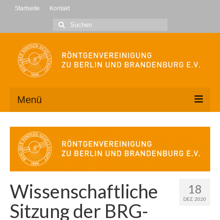
Startseite
Kontakt
Suche
nach:
Menü
Wir über uns
Kontakt
Geschäftsstelle
Wissenschaftliche
18
Vorstand
DEZ. 2020
Sitzung der BRG-
Mitglied werden