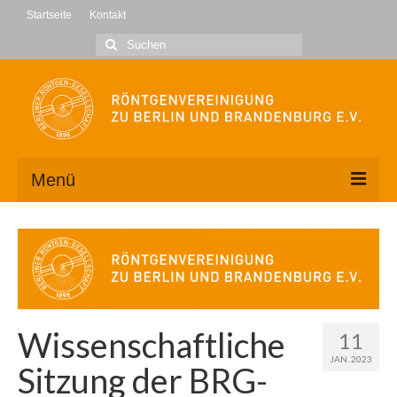
Startseite
Kontakt
Suche
nach:
Menü
Wir über uns
Kontakt
Geschäftsstelle
Wissenschaftliche
11
Vorstand
JAN. 2023
Sitzung der BRG-
Mitglied werden