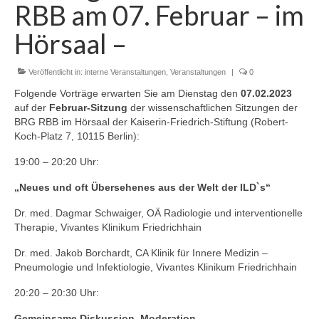
RBB am 07. Februar – im
Zur Geschichte
Hörsaal –
Satzung
Aktuelles
Veröffentlicht in:
interne Veranstaltungen
,
Veranstaltungen
|
0
Folgende Vorträge erwarten Sie am Dienstag den
07.02.2023
Veranstaltungen
auf der
Februar-Sitzung
der wissenschaftlichen Sitzungen der
BRG RBB im Hörsaal der Kaiserin-Friedrich-Stiftung (Robert-
Interne Veranstaltungen
Koch-Platz 7, 10115 Berlin):
Externe Veranstaltungen
19:00 – 20:20 Uhr:
Gustav-Bucky-Preis
„Neues und oft Übersehenes aus der Welt der ILD`s“
Dr. med. Dagmar Schwaiger, OÄ Radiologie und interventionelle
Sponsoren
Therapie, Vivantes Klinikum Friedrichhain
Dr. med. Jakob Borchardt, CA Klinik für Innere Medizin –
Pneumologie und Infektiologie, Vivantes Klinikum Friedrichhain
20:20 – 20:30 Uhr:
Gemeinsame Diskussion, Moderation