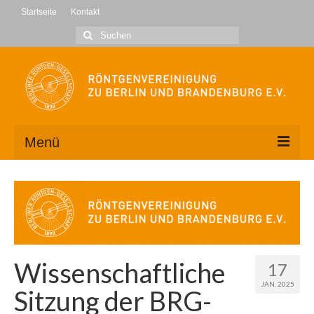
Startseite
Kontakt
Suche
nach:
Menü
Wir über uns
Kontakt
Geschäftsstelle
Wissenschaftliche
17
Vorstand
JAN. 2025
Sitzung der BRG-
Mitglied werden