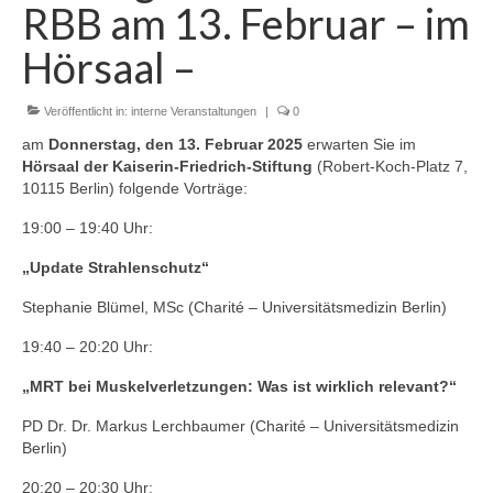
RBB am 13. Februar – im
Zur Geschichte
Hörsaal –
Satzung
Aktuelles
Veröffentlicht in:
interne Veranstaltungen
|
0
am
Donnerstag, den 13. Februar 2025
erwarten Sie im
Veranstaltungen
Hörsaal der Kaiserin-Friedrich-Stiftung
(Robert-Koch-Platz 7,
10115 Berlin) folgende Vorträge:
Interne Veranstaltungen
19:00 – 19:40 Uhr:
Externe Veranstaltungen
„Update Strahlenschutz“
Gustav-Bucky-Preis
Stephanie Blümel, MSc (Charité – Universitätsmedizin Berlin)
Sponsoren
19:40 – 20:20 Uhr:
„MRT bei Muskelverletzungen: Was ist wirklich relevant?“
PD Dr. Dr. Markus Lerchbaumer (Charité – Universitätsmedizin
Berlin)
20:20 – 20:30 Uhr: