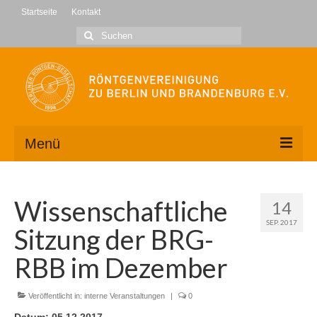
Startseite
Kontakt
Suche
nach:
Menü
Wir über uns
Wissenschaftliche
14
Kontakt
SEP. 2017
Sitzung der BRG-
Geschäftsstelle
RBB im Dezember
Vorstand
Veröffentlicht in:
interne Veranstaltungen
|
0
Mitglied werden