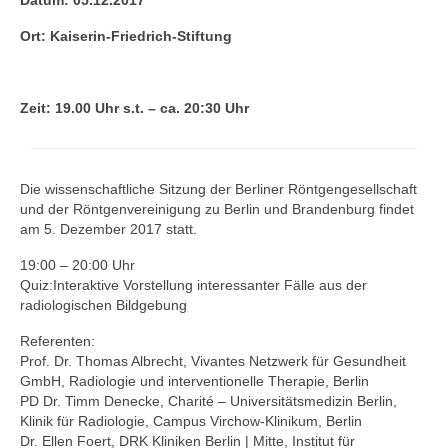
Datum: 05.12.2017
Zur Geschichte
Ort: Kaiserin-Friedrich-Stiftung
Satzung
Aktuelles
Zeit: 19.00 Uhr s.t. – ca. 20:30 Uhr
Veranstaltungen
Interne Veranstaltungen
Die wissenschaftliche Sitzung der Berliner Röntgengesellschaft
und der Röntgenvereinigung zu Berlin und Brandenburg findet
Externe Veranstaltungen
am 5. Dezember 2017 statt.
Gustav-Bucky-Preis
19:00 – 20:00 Uhr
Quiz:Interaktive Vorstellung interessanter Fälle aus der
Sponsoren
radiologischen Bildgebung
Referenten:
Prof. Dr. Thomas Albrecht, Vivantes Netzwerk für Gesundheit
GmbH, Radiologie und interventionelle Therapie, Berlin
PD Dr. Timm Denecke, Charité – Universitätsmedizin Berlin,
Klinik für Radiologie, Campus Virchow-Klinikum, Berlin
Dr. Ellen Foert, DRK Kliniken Berlin | Mitte, Institut für