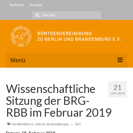
Startseite
Kontakt
Suche
nach:
Menü
Wir über uns
Wissenschaftliche
21
Kontakt
JAN. 2019
Sitzung der BRG-
Geschäftsstelle
RBB im Februar 2019
Vorstand
Veröffentlicht in:
interne Veranstaltungen
|
0
Mitglied werden