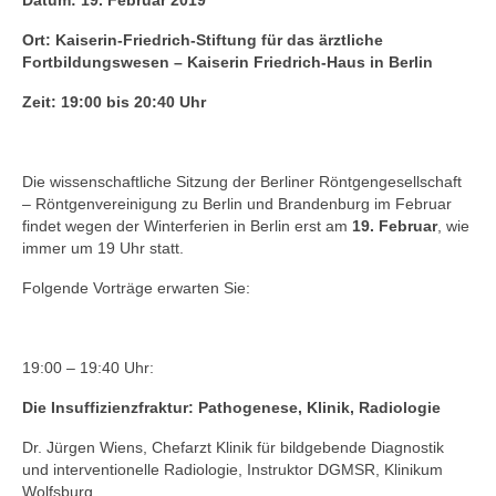
Datum: 19. Februar 2019
Zur Geschichte
Ort:
Kaiserin-Friedrich-Stiftung für das ärztliche
Satzung
Fortbildungswesen – Kaiserin Friedrich-Haus in Berlin
Zeit: 19:00 bis 20:40 Uhr
Aktuelles
Veranstaltungen
Die wissenschaftliche Sitzung der Berliner Röntgengesellschaft
Interne Veranstaltungen
– Röntgenvereinigung zu Berlin und Brandenburg im Februar
findet wegen der Winterferien in Berlin erst am
19. Februar
, wie
Externe Veranstaltungen
immer um 19 Uhr statt.
Folgende Vorträge erwarten Sie:
Gustav-Bucky-Preis
Sponsoren
19:00 – 19:40 Uhr:
Die Insuffizienzfraktur: Pathogenese, Klinik, Radiologie
Dr. Jürgen Wiens, Chefarzt Klinik für bildgebende Diagnostik
und interventionelle Radiologie, Instruktor DGMSR, Klinikum
Wolfsburg