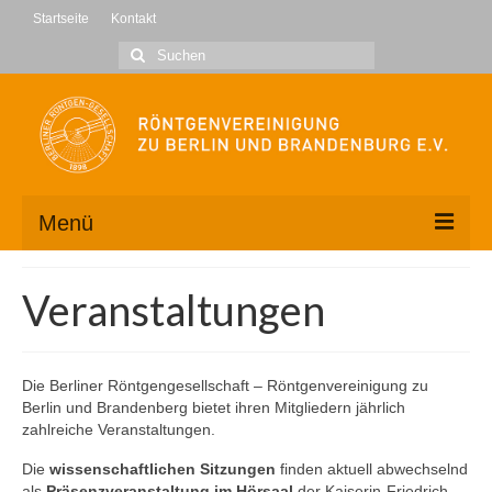
Startseite
Kontakt
Suche
nach:
Menü
Wir über uns
Veranstaltungen
Kontakt
Geschäftsstelle
Die Berliner Röntgengesellschaft – Röntgenvereinigung zu
Berlin und Brandenberg bietet ihren Mitgliedern jährlich
Vorstand
zahlreiche Veranstaltungen.
Mitglied werden
Die
wissenschaftlichen Sitzungen
finden aktuell abwechselnd
als
Präsenzveranstaltung im Hörsaal
der Kaiserin-Friedrich-