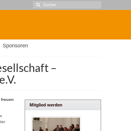
Suche
nach:
Sponsoren
sellschaft –
e.V.
 freuen
Mitglied werden
on
ter