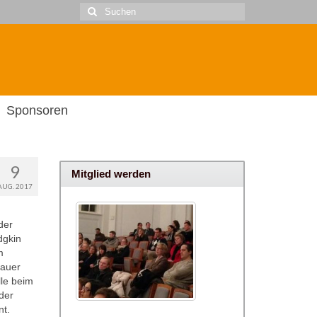
Suche
nach:
Sponsoren
9
Mitglied werden
AUG. 2017
der
dgkin
m
bauer
le beim
der
nt.