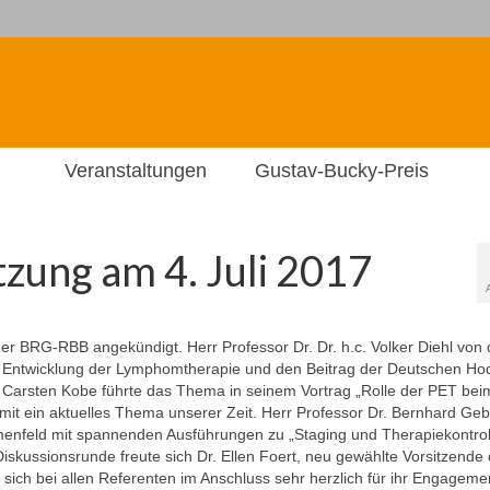
Veranstaltungen
Gustav-Bucky-Preis
tzung am 4. Juli 2017
der BRG-RBB angekündigt. Herr Professor Dr. Dr. h.c. Volker Diehl von 
 die Entwicklung der Lymphomtherapie und den Beitrag der Deutschen Ho
. Carsten Kobe führte das Thema in seinem Vortrag „Rolle der PET bei
it ein aktuelles Thema unserer Zeit. Herr Professor Dr. Bernhard Ge
menfeld mit spannenden Ausführungen zu „Staging und Therapiekontrol
skussionsrunde freute sich Dr. Ellen Foert, neu gewählte Vorsitzende 
ich bei allen Referenten im Anschluss sehr herzlich für ihr Engageme