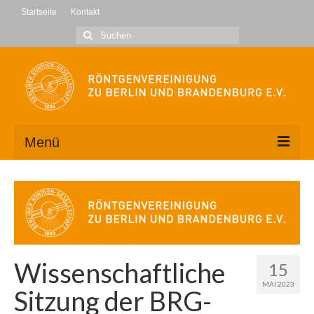
Startseite
Kontakt
Suche
nach:
Menü
Wir über uns
Kontakt
Geschäftsstelle
Wissenschaftliche
15
Vorstand
MAI 2023
Sitzung der BRG-
Mitglied werden