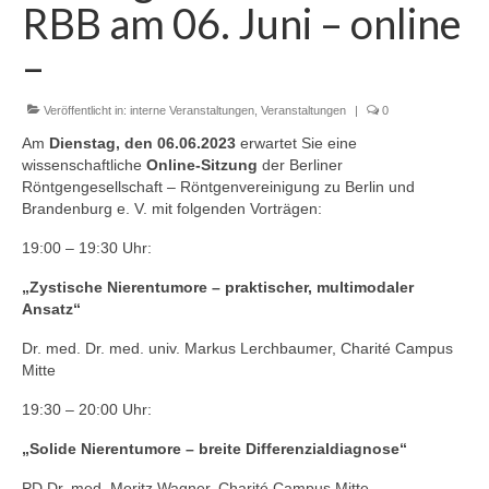
RBB am 06. Juni – online
Zur Geschichte
–
Satzung
Aktuelles
Veröffentlicht in:
interne Veranstaltungen
,
Veranstaltungen
|
0
Am
Dienstag, den 06.06.2023
erwartet Sie eine
Veranstaltungen
wissenschaftliche
Online-Sitzung
der Berliner
Röntgengesellschaft – Röntgenvereinigung zu Berlin und
Interne Veranstaltungen
Brandenburg e. V. mit folgenden Vorträgen:
Externe Veranstaltungen
19:00 – 19:30 Uhr:
Gustav-Bucky-Preis
„Zystische Nierentumore – praktischer, multimodaler
Ansatz“
Sponsoren
Dr. med. Dr. med. univ. Markus Lerchbaumer, Charité Campus
Mitte
19:30 – 20:00 Uhr:
„Solide Nierentumore – breite Differenzialdiagnose“
PD Dr. med. Moritz Wagner, Charité Campus Mitte