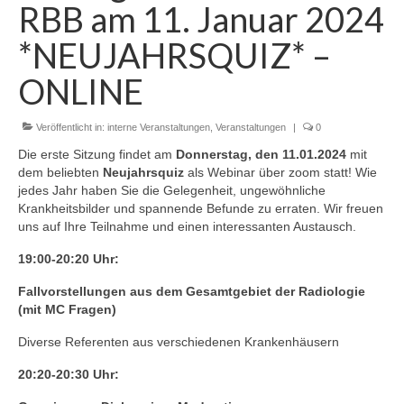
RBB am 11. Januar 2024
Zur Geschichte
*NEUJAHRSQUIZ* –
Satzung
ONLINE
Aktuelles
Veranstaltungen
Veröffentlicht in:
interne Veranstaltungen
,
Veranstaltungen
|
0
Die erste Sitzung findet am
Donnerstag, den 11.01.2024
mit
Interne Veranstaltungen
dem beliebten
Neujahrsquiz
als Webinar über zoom statt! Wie
jedes Jahr haben Sie die Gelegenheit, ungewöhnliche
Externe Veranstaltungen
Krankheitsbilder und spannende Befunde zu erraten. Wir freuen
uns auf Ihre Teilnahme und einen interessanten Austausch.
Gustav-Bucky-Preis
19:00-20:20 Uhr:
Sponsoren
Fallvorstellungen aus dem Gesamtgebiet der Radiologie
(mit MC Fragen)
Diverse Referenten aus verschiedenen Krankenhäusern
20:20-20:30 Uhr: