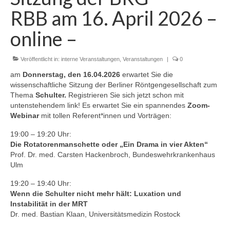
Zur Geschichte
RBB am 16. April 2026 –
Satzung
online –
Aktuelles
Veröffentlicht in:
interne Veranstaltungen
,
Veranstaltungen
|
0
Veranstaltungen
am
Donnerstag, den 16.04.2026
erwartet Sie die
wissenschaftliche Sitzung der Berliner Röntgengesellschaft zum
Interne Veranstaltungen
Thema
Schulter.
Registrieren Sie sich jetzt schon mit
untenstehendem link! Es erwartet Sie ein spannendes
Zoom-
Externe Veranstaltungen
Webinar
mit tollen Referent*innen und Vorträgen:
Gustav-Bucky-Preis
19:00 – 19:20 Uhr:
Die Rotatorenmanschette oder „Ein Drama in vier Akten“
Prof. Dr. med. Carsten Hackenbroch, Bundeswehrkrankenhaus
Sponsoren
Ulm
19:20 – 19:40 Uhr:
Wenn die Schulter nicht mehr hält: Luxation und
Instabilität in der MRT
Dr. med. Bastian Klaan, Universitätsmedizin Rostock