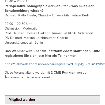
19:40 – 20:00 Uhr:
Perioperative Sonographie der Schulter – was muss der
Schulterchirurg wissen?
Dr. med. Kathi Thiele, Charité – Universitätsmedizin Berlin
20:00 – 20:30 Uhr:
Diskussion, Moderation
Prof. Dr. med. Torsten Diekhoff, Immanuel Klinik Rüdersdorf
PD Dr. med. Markus Lerchbaumer, Charité –
Universitätsmedizin Berlin
Das Webinar wird über die Plattform Zoom stattfinden. Bitte
registrieren Sie sich jetzt hier als Teilnehmer:
https://us02web.zoom.us/webinar/register/WN_tOpJg92mTuSIY3
Diese Veranstaltung wurde mit
2 CME-Punkten
von der
Ärztekammer Berlin anerkannt.
Mitglied werden