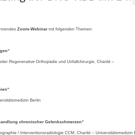
pannendes
Zoom-Webinar
mit folgenden Themen:
ogen“
leiter Regenerative Orthopädie und Unfallchirurgie, Charité –
pien“
ersitätsmedizin Berlin
 Behandlung chronischer Gelenkschmerzen“
iographie / Interventionsradiologie CCM, Charité – Universitätsmedizin 