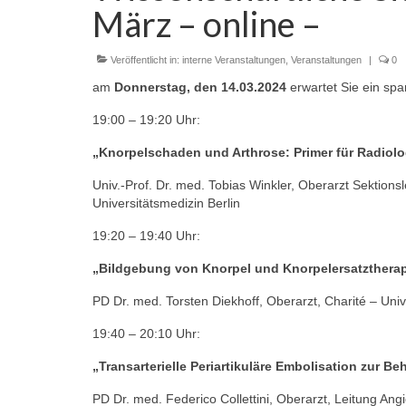
März – online –
Veröffentlicht in:
interne Veranstaltungen
,
Veranstaltungen
|
0
am
Donnerstag, den 14.03.2024
erwartet Sie ein s
19:00 – 19:20 Uhr:
„Knorpelschaden und Arthrose: Primer für Radiol
Univ.-Prof. Dr. med. Tobias Winkler, Oberarzt Sektions
Universitätsmedizin Berlin
19:20 – 19:40 Uhr:
„Bildgebung von Knorpel und Knorpelersatzthera
PD Dr. med. Torsten Diekhoff, Oberarzt, Charité – Univ
19:40 – 20:10 Uhr:
„Transarterielle Periartikuläre Embolisation zur
PD Dr. med. Federico Collettini, Oberarzt, Leitung Ang