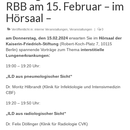
RBB am 15. Februar – im
Zur Geschichte
Hörsaal –
Satzung
Aktuelles
Veröffentlicht in:
interne Veranstaltungen
,
Veranstaltungen
|
0
am Donnerstag, den 15.02.2024
erwarten Sie im
Hörsaal der
Veranstaltungen
Kaiserin-Friedrich-Stiftung
(Robert-Koch-Platz 7, 10115
Berlin) spannende Vorträge zum Thema
interstitielle
Interne Veranstaltungen
Lungenerkrankungen
:
Externe Veranstaltungen
19:00 – 19:20 Uhr:
Gustav-Bucky-Preis
„ILD aus pneumologischer Sicht“
Dr. Moritz Hilbrandt (Klinik für Infektiologie und Intensivmedizin
Sponsoren
CBF)
19:20 – 19:50 Uhr:
„ILD aus radiologischer Sicht“
Dr. Felix Döllinger (Klinik für Radiologie CVK)