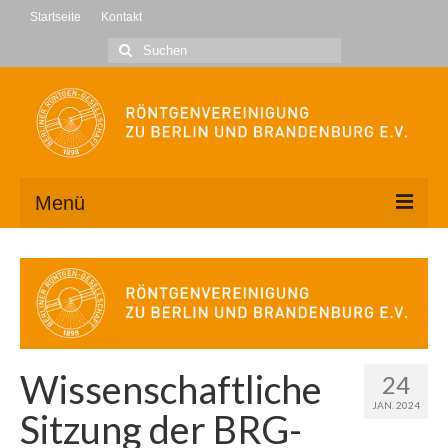
Startseite
Kontakt
Suche
nach:
Menü
Wir über uns
Kontakt
Geschäftsstelle
Wissenschaftliche
24
Vorstand
JAN. 2024
Sitzung der BRG-
Mitglied werden