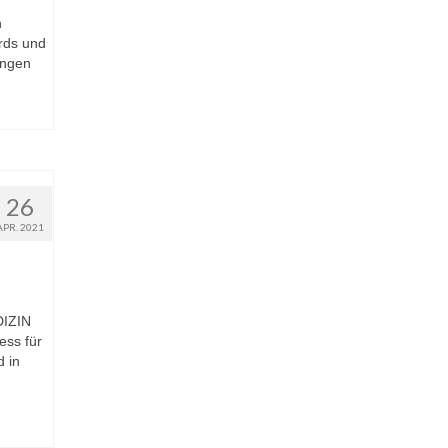
n
ards und
ungen
26
APR. 2021
IZIN
ess für
 in