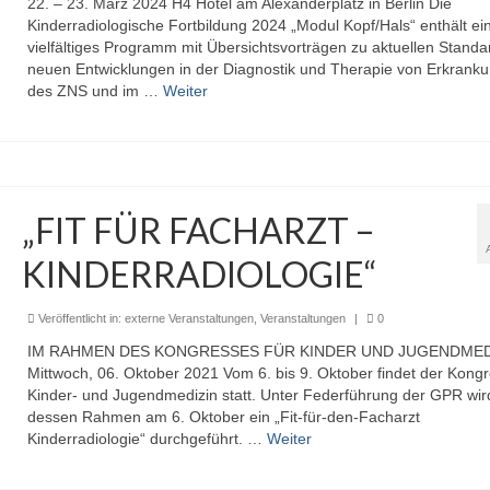
22. – 23. März 2024 H4 Hotel am Alexanderplatz in Berlin Die
Kinderradiologische Fortbildung 2024 „Modul Kopf/Hals“ enthält ei
vielfältiges Programm mit Übersichtsvorträgen zu aktuellen Stand
neuen Entwicklungen in der Diagnostik und Therapie von Erkrank
des ZNS und im …
Weiter
„FIT FÜR FACHARZT –
KINDERRADIOLOGIE“
Veröffentlicht in:
externe Veranstaltungen
,
Veranstaltungen
|
0
IM RAHMEN DES KONGRESSES FÜR KINDER UND JUGENDMED
Mittwoch, 06. Oktober 2021 Vom 6. bis 9. Oktober findet der Kongr
Kinder- und Jugendmedizin statt. Unter Federführung der GPR wird
dessen Rahmen am 6. Oktober ein „Fit-für-den-Facharzt
Kinderradiologie“ durchgeführt. …
Weiter