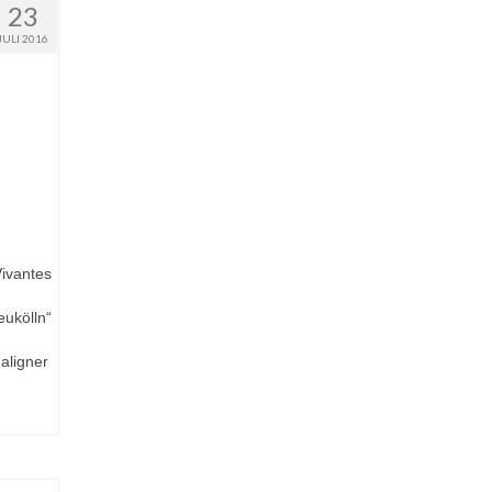
23
JULI 2016
ivantes
eukölln“
aligner