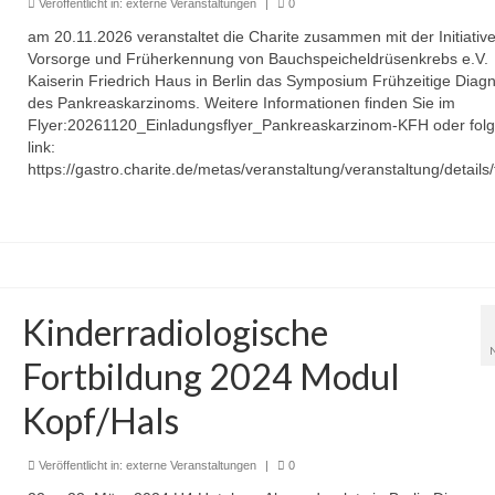
Veröffentlicht in:
externe Veranstaltungen
|
0
am 20.11.2026 veranstaltet die Charite zusammen mit der Initiative
Vorsorge und Früherkennung von Bauchspeicheldrüsenkrebs e.V.
Kaiserin Friedrich Haus in Berlin das Symposium Frühzeitige Diag
des Pankreaskarzinoms. Weitere Informationen finden Sie im
Flyer:20261120_Einladungsflyer_Pankreaskarzinom-KFH oder fo
link:
https://gastro.charite.de/metas/veranstaltung/veranstaltung/deta
Kinderradiologische
Fortbildung 2024 Modul
Kopf/Hals
Veröffentlicht in:
externe Veranstaltungen
|
0