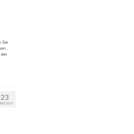
h Sie
sen ,
 der
23
ÄRZ 2017