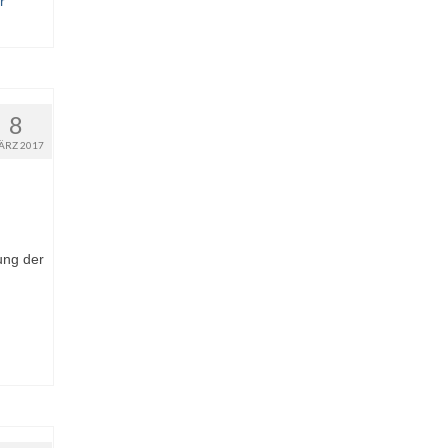
r
8
ÄRZ 2017
ung der