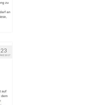
ung zu
darf an
iese,
23
ÄRZ 2017
t auf
it dem
e