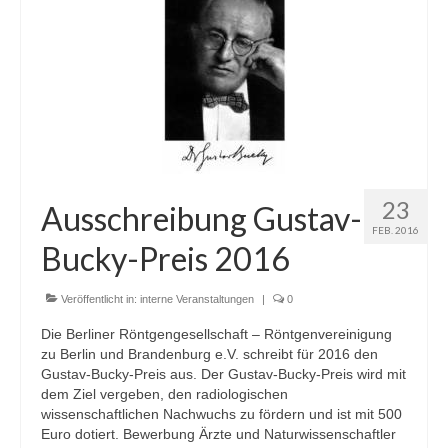
Zur Geschichte
Satzung
Aktuelles
Veranstaltungen
Interne Veranstaltungen
23
Ausschreibung Gustav-
Externe Veranstaltungen
FEB. 2016
Bucky-Preis 2016
Gustav-Bucky-Preis
Sponsoren
Veröffentlicht in:
interne Veranstaltungen
|
0
Die Berliner Röntgengesellschaft – Röntgenvereinigung
zu Berlin und Brandenburg e.V. schreibt für 2016 den
Gustav-Bucky-Preis aus. Der Gustav-Bucky-Preis wird mit
dem Ziel vergeben, den radiologischen
wissenschaftlichen Nachwuchs zu fördern und ist mit 500
Euro dotiert. Bewerbung Ärzte und Naturwissenschaftler