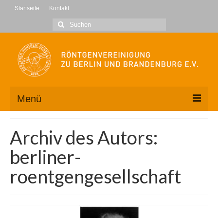
Startseite
Kontakt
Suche
nach:
Menü
Wir über uns
Archiv des Autors:
Kontakt
berliner-
Geschäftsstelle
roentgengesellschaft
Vorstand
Mitglied werden