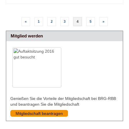
Seitennummerierung
«
1
2
3
4
5
»
der
Mitglied werden
Beiträge
Genießen Sie die Vorteile der Mitgliedschaft bei BRG-RBB
und beantragen Sie die Mitgliedschaft
Mitgliedschaft beantragen