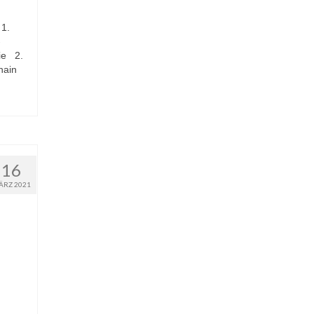
 1.
-
pie 2.
hain
16
ÄRZ 2021