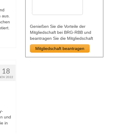
und
 aus.
schen
Genießen Sie die Vorteile der
iert.
Mitgliedschaft bei BRG-RBB und
beantragen Sie die Mitgliedschaft
Mitgliedschaft beantragen
18
NOV. 2022
y-
en und
e in