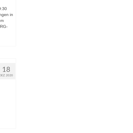
9:30
ngen in
um
BRG-
18
DEZ. 2020